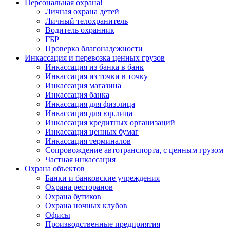
Персональная охрана!
Личная охрана детей
Личный телохранитель
Водитель охранник
ГБР
Проверка благонадежности
Инкассация и перевозка ценных грузов
Инкассация из банка в банк
Инкассация из точки в точку
Инкассация магазина
Инкассация банка
Инкассация для физ.лица
Инкассация для юр.лица
Инкассация кредитных организаций
Инкассация ценных бумаг
Инкассация терминалов
Сопровождение автотранспорта, с ценным грузом
Частная инкассация
Охрана объектов
Банки и банковские учреждения
Охрана ресторанов
Охрана бутиков
Охрана ночных клубов
Офисы
Производственные предприятия